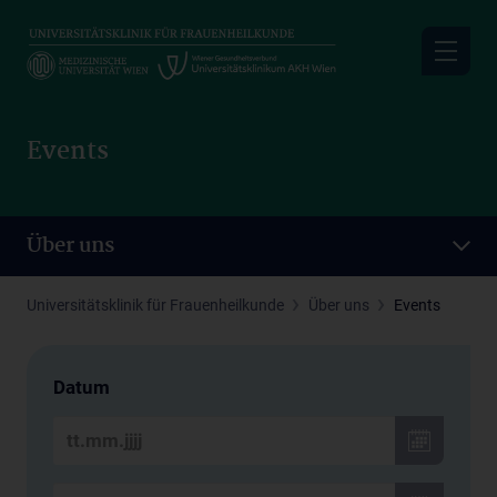
Skip
to
main
content
Events
Über uns
Universitätsklinik für Frauenheilkunde
Über uns
Events
Datum