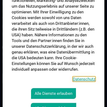
funktionellen, Marketing- und Analysezwecken
Postgraduelle Ausbildung
um das Nutzungserlebnis auf unserer Seite zu
Empfohlene Lehrmittel
optimieren. Mit Ihrer Einwilligung zu den
Cookies werden sowohl von uns Daten
Vorlesungsverzeichnis
verarbeitet als auch von Drittanbieter:innen,
Fortbildung
die ihren Sitz teilweise in Drittländern (z.B. den
Erasmus Plus Projekt
USA) haben. Nähere Informationen zu den
Tools und den Partner:innen finden Sie in
unserer Datenschutzerklärung, in der wir auch
FORSCHUNG
genau erklären, was eine Datenübermittlung in
Büro für Wissenschaft und Forschung
die USA bedeuten kann. Ihre Cookie-
Forschungsprojekte und Studien
Einstellungen können Sie auf Wunsch jederzeit
individuell anpassen oder widerrufen.
ZU DEN OFFENEN STELLEN
Datenschutz
Alle Dienste erlauben
RECHTLICHES
KONTAKT