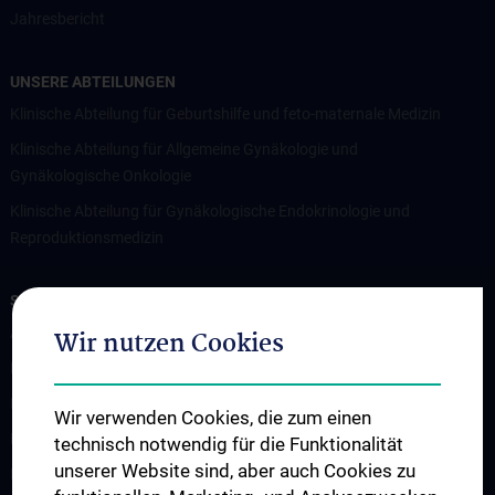
Jahresbericht
UNSERE ABTEILUNGEN
Klinische Abteilung für Geburtshilfe und feto-maternale Medizin
Klinische Abteilung für Allgemeine Gynäkologie und
Gynäkologische Onkologie
Klinische Abteilung für Gynäkologische Endokrinologie und
Reproduktionsmedizin
STUDIUM, AUS- UND WEITERBILDUNG
Abteilung für Lehre und postgraduelle Fortbildung
Wir nutzen Cookies
Diplomstudium UN202
PhD Studium UN094
Wir verwenden Cookies, die zum einen
Doktoratsstudium UN790
technisch notwendig für die Funktionalität
unserer Website sind, aber auch Cookies zu
Internationale Studierende