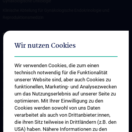
Gynäkologische Onkologie
Klinische Abteilung für Gynäkologische Endokrinologie und
Reproduktionsmedizin
STUDIUM, AUS- UND WEITERBILDUNG
Abteilung für Lehre und postgraduelle Fortbildung
Wir nutzen Cookies
Diplomstudium UN202
PhD Studium UN094
Wir verwenden Cookies, die zum einen
Doktoratsstudium UN790
technisch notwendig für die Funktionalität
unserer Website sind, aber auch Cookies zu
Internationale Studierende
funktionellen, Marketing- und Analysezwecken
Postgraduelle Ausbildung
um das Nutzungserlebnis auf unserer Seite zu
Empfohlene Lehrmittel
optimieren. Mit Ihrer Einwilligung zu den
Cookies werden sowohl von uns Daten
Vorlesungsverzeichnis
verarbeitet als auch von Drittanbieter:innen,
Fortbildung
die ihren Sitz teilweise in Drittländern (z.B. den
Erasmus Plus Projekt
USA) haben. Nähere Informationen zu den