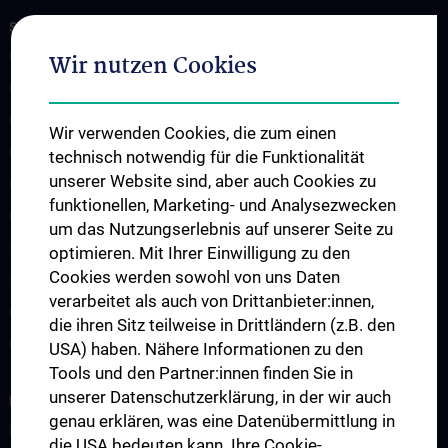
STUDIES, TRAINING AND FURTHER EDUCATION
Department for Education and Postgraduate Training
Wir nutzen Cookies
Diploma Program UN202
PhD (Doctor of Philosophy) UN094
Wir verwenden Cookies, die zum einen
Doctoral Programs UN790
technisch notwendig für die Funktionalität
unserer Website sind, aber auch Cookies zu
International Students
funktionellen, Marketing- und Analysezwecken
Postgraduate Education
um das Nutzungserlebnis auf unserer Seite zu
Suggested teaching aids
optimieren. Mit Ihrer Einwilligung zu den
Cookies werden sowohl von uns Daten
Schedule of Lectures
verarbeitet als auch von Drittanbieter:innen,
Continuing Education
die ihren Sitz teilweise in Drittländern (z.B. den
Erasmus Plus Project
USA) haben. Nähere Informationen zu den
Tools und den Partner:innen finden Sie in
unserer Datenschutzerklärung, in der wir auch
RESEARCH
genau erklären, was eine Datenübermittlung in
Büro für Wissenschaft und Forschung
die USA bedeuten kann. Ihre Cookie-