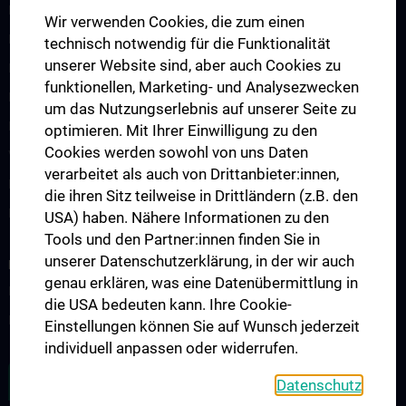
PhD Studium UN094
Wir verwenden Cookies, die zum einen
Doktoratsstudium UN790
technisch notwendig für die Funktionalität
unserer Website sind, aber auch Cookies zu
Internationale Studierende
funktionellen, Marketing- und Analysezwecken
Postgraduelle Ausbildung
um das Nutzungserlebnis auf unserer Seite zu
Empfohlene Lehrmittel
optimieren. Mit Ihrer Einwilligung zu den
Cookies werden sowohl von uns Daten
Vorlesungsverzeichnis
verarbeitet als auch von Drittanbieter:innen,
Fortbildung
die ihren Sitz teilweise in Drittländern (z.B. den
Erasmus Plus Projekt
USA) haben. Nähere Informationen zu den
Tools und den Partner:innen finden Sie in
unserer Datenschutzerklärung, in der wir auch
FORSCHUNG
genau erklären, was eine Datenübermittlung in
Büro für Wissenschaft und Forschung
die USA bedeuten kann. Ihre Cookie-
Forschungsprojekte und Studien
Einstellungen können Sie auf Wunsch jederzeit
individuell anpassen oder widerrufen.
ZU DEN OFFENEN STELLEN
Datenschutz