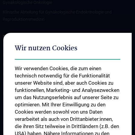
Gynäkologische Onkologie
Klinische Abteilung für Gynäkologische Endokrinologie und
Reproduktionsmedizin
STUDIES, TRAINING AND FURTHER EDUCATION
Department for Education and Postgraduate Training
Wir nutzen Cookies
Diploma Program UN202
PhD (Doctor of Philosophy) UN094
Wir verwenden Cookies, die zum einen
Doctoral Programs UN790
technisch notwendig für die Funktionalität
unserer Website sind, aber auch Cookies zu
International Students
funktionellen, Marketing- und Analysezwecken
Postgraduate Education
um das Nutzungserlebnis auf unserer Seite zu
Suggested teaching aids
optimieren. Mit Ihrer Einwilligung zu den
Cookies werden sowohl von uns Daten
Schedule of Lectures
verarbeitet als auch von Drittanbieter:innen,
Continuing Education
die ihren Sitz teilweise in Drittländern (z.B. den
Erasmus Plus Project
USA) haben. Nähere Informationen zu den