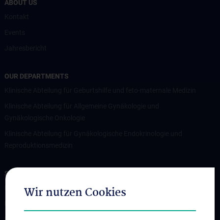
ABOUT US
Kontakt
Events
Jahresbericht
OUR DEPARTMENTS
Klinische Abteilung für Geburtshilfe und feto-maternale Medizin
Klinische Abteilung für Allgemeine Gynäkologie und
Gynäkologische Onkologie
Klinische Abteilung für Gynäkologische Endokrinologie und
Reproduktionsmedizin
STUDIES, TRAINING AND FURTHER EDUCATION
Department for Education and Postgraduate Training
Wir nutzen Cookies
Diploma Program UN202
PhD (Doctor of Philosophy) UN094