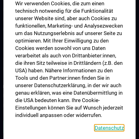
Wir verwenden Cookies, die zum einen
Doctoral Programs UN790
technisch notwendig für die Funktionalität
unserer Website sind, aber auch Cookies zu
International Students
funktionellen, Marketing- und Analysezwecken
Postgraduate Education
um das Nutzungserlebnis auf unserer Seite zu
Suggested teaching aids
optimieren. Mit Ihrer Einwilligung zu den
Cookies werden sowohl von uns Daten
Schedule of Lectures
verarbeitet als auch von Drittanbieter:innen,
Continuing Education
die ihren Sitz teilweise in Drittländern (z.B. den
Erasmus Plus Project
USA) haben. Nähere Informationen zu den
Tools und den Partner:innen finden Sie in
unserer Datenschutzerklärung, in der wir auch
RESEARCH
genau erklären, was eine Datenübermittlung in
Büro für Wissenschaft und Forschung
die USA bedeuten kann. Ihre Cookie-
Forschungsprojekte und Studien
Einstellungen können Sie auf Wunsch jederzeit
individuell anpassen oder widerrufen.
ZU DEN OFFENEN STELLEN
Datenschutz