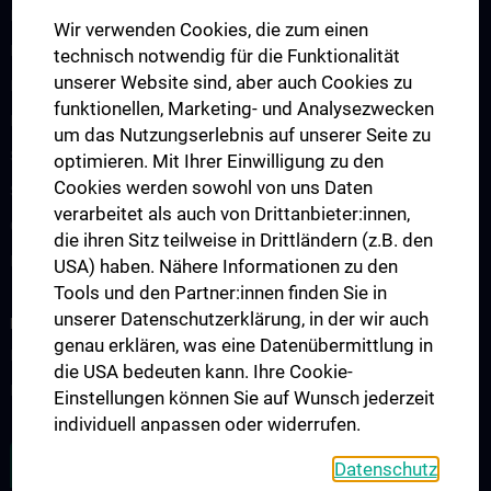
PhD (Doctor of Philosophy) UN094
Wir verwenden Cookies, die zum einen
Doctoral Programs UN790
technisch notwendig für die Funktionalität
unserer Website sind, aber auch Cookies zu
International Students
funktionellen, Marketing- und Analysezwecken
Postgraduate Education
um das Nutzungserlebnis auf unserer Seite zu
Suggested teaching aids
optimieren. Mit Ihrer Einwilligung zu den
Cookies werden sowohl von uns Daten
Schedule of Lectures
verarbeitet als auch von Drittanbieter:innen,
Continuing Education
die ihren Sitz teilweise in Drittländern (z.B. den
Erasmus Plus Project
USA) haben. Nähere Informationen zu den
Tools und den Partner:innen finden Sie in
unserer Datenschutzerklärung, in der wir auch
RESEARCH
genau erklären, was eine Datenübermittlung in
Büro für Wissenschaft und Forschung
die USA bedeuten kann. Ihre Cookie-
Forschungsprojekte und Studien
Einstellungen können Sie auf Wunsch jederzeit
individuell anpassen oder widerrufen.
ZU DEN OFFENEN STELLEN
Datenschutz