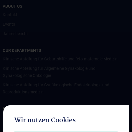
ABOUT US
Kontakt
Events
Jahresbericht
OUR DEPARTMENTS
Klinische Abteilung für Geburtshilfe und feto-maternale Medizin
Klinische Abteilung für Allgemeine Gynäkologie und
Gynäkologische Onkologie
Klinische Abteilung für Gynäkologische Endokrinologie und
Reproduktionsmedizin
STUDIES, TRAINING AND FURTHER EDUCATION
Department for Education and Postgraduate Training
Wir nutzen Cookies
Diploma Program UN202